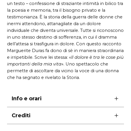
un testo – confessione di straziante intimità in bilico tra
la poesia e memoria, tra il bisogno privato e la
testimonianza. È la storia della guerra delle donne che
inermi attendono, attanagliate da un dolore
individuale che diventa universale. Tutte si riconoscono
in uno stesso destino di sofferenza, in cui il dramma
dell’attesa si trasfigura in dolore. Con questo racconto
Marguerite Duras fa dono di sè in maniera straordinaria
e irripetibile. Scrive lei stessa: «
Il dolore è tra le cose più
importanti della mia vita
». Uno spettacolo che
permette di ascoltare da vicino la voce di una donna
che ha segnato e rivelato la Storia.
Info e orari
ore 20.00
Crediti
domenica ore 17.00
produzione
SantaRita & Jack Teatro con