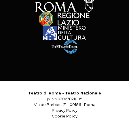
Teatro di Roma - Teatro Nazionale
p. iva 02067821005
Via de'Barbieri, 21 - 00186 - Roma
Privacy Policy
Cookie Policy