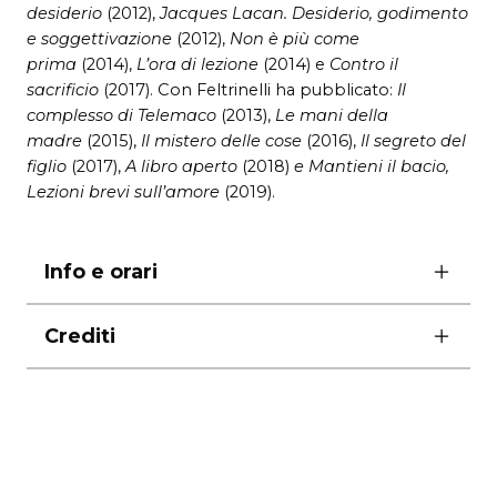
desiderio
(2012),
Jacques Lacan. Desiderio, godimento
e soggettivazione
(2012),
Non è più come
prima
(2014),
L’ora di lezione
(2014) e
Contro il
sacrificio
(2017). Con Feltrinelli ha pubblicato:
Il
complesso di Telemaco
(2013),
Le mani della
madre
(2015),
Il mistero delle cose
(2016),
Il segreto del
figlio
(2017),
A libro aperto
(2018)
e Mantieni il bacio,
Lezioni brevi sull’amore
(2019).
Info e orari
spettacolo rinviato
Crediti
biglietti 15 euro – posto unico numerato
durata 60′ circa
in collaborazione con Fondazione Teatro di
Napoli – Teatro Bellini
(in ottemperanza alle nuove disposizioni
emanate dal DPCM del 4 marzo 2020
per contrastare la diffusione del contagio da
COVID-19)