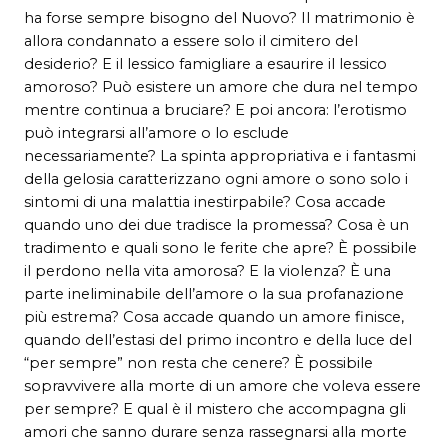
ha forse sempre bisogno del Nuovo? Il matrimonio è
allora condannato a essere solo il cimitero del
desiderio? E il lessico famigliare a esaurire il lessico
amoroso? Può esistere un amore che dura nel tempo
mentre continua a bruciare? E poi ancora: l’erotismo
può integrarsi all’amore o lo esclude
necessariamente? La spinta appropriativa e i fantasmi
della gelosia caratterizzano ogni amore o sono solo i
sintomi di una malattia inestirpabile? Cosa accade
quando uno dei due tradisce la promessa? Cosa è un
tradimento e quali sono le ferite che apre? È possibile
il perdono nella vita amorosa? E la violenza? È una
parte ineliminabile dell’amore o la sua profanazione
più estrema? Cosa accade quando un amore finisce,
quando dell’estasi del primo incontro e della luce del
“per sempre” non resta che cenere? È possibile
sopravvivere alla morte di un amore che voleva essere
per sempre? E qual è il mistero che accompagna gli
amori che sanno durare senza rassegnarsi alla morte