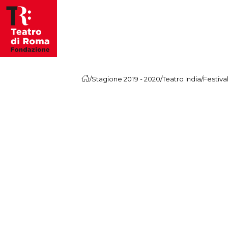
Vai al contenuto
/
Stagione 2019 - 2020
/
Teatro India
/
Festiva