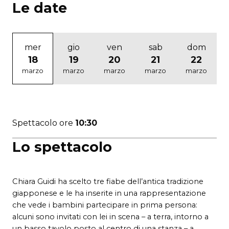
Le date
mer
gio
ven
sab
dom
18
19
20
21
22
marzo
marzo
marzo
marzo
marzo
Spettacolo ore
10:30
Lo spettacolo
Chiara Guidi ha scelto tre fiabe dell’antica tradizione
giapponese e le ha inserite in una rappresentazione
che vede i bambini partecipare in prima persona:
alcuni sono invitati con lei in scena – a terra, intorno a
un basso tavolo posto al centro di una stanza – a