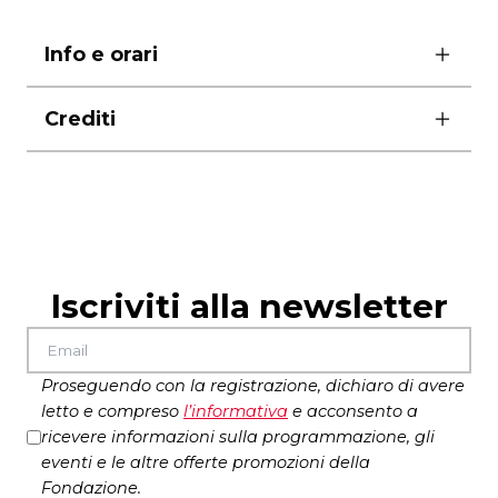
Info e orari
18 – 19 – 20 marzo ore 10.30
Crediti
21 marzo ore 16.00 e ore 19.00
22 marzo ore 16.00
musica originale di Giuseppe Ielasi, Enrico
dai 7 anni
Malatesta, Natàn Santiago Lazala – costumi
Francesca Di Serio
luci, attrezzeria, tecnica Carmen Castellucci, Vito
Matera, Giovanni Marocco, Eugenio Resta
Iscriviti alla newsletter
Produzione Societas
Proseguendo con la registrazione, dichiaro di avere
letto e compreso
l’
informativa
e acconsento a
ricevere informazioni sulla programmazione, gli
eventi e le altre offerte promozioni della
Fondazione.