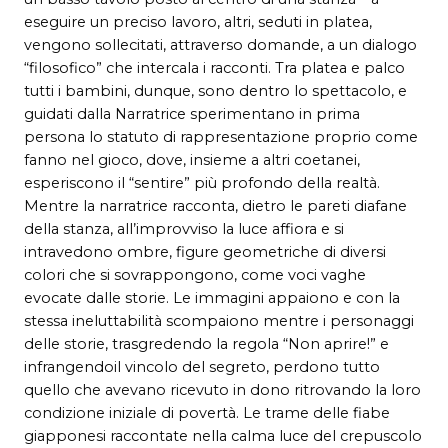
eseguire un preciso lavoro, altri, seduti in platea,
vengono sollecitati, attraverso domande, a un dialogo
“filosofico” che intercala i racconti. Tra platea e palco
tutti i bambini, dunque, sono dentro lo spettacolo, e
guidati dalla Narratrice sperimentano in prima
persona lo statuto di rappresentazione proprio come
fanno nel gioco, dove, insieme a altri coetanei,
esperiscono il “sentire” più profondo della realtà.
Mentre la narratrice racconta, dietro le pareti diafane
della stanza, all’improvviso la luce affiora e si
intravedono ombre, figure geometriche di diversi
colori che si sovrappongono, come voci vaghe
evocate dalle storie. Le immagini appaiono e con la
stessa ineluttabilità scompaiono mentre i personaggi
delle storie, trasgredendo la regola “Non aprire!” e
infrangendoil vincolo del segreto, perdono tutto
quello che avevano ricevuto in dono ritrovando la loro
condizione iniziale di povertà. Le trame delle fiabe
giapponesi raccontate nella calma luce del crepuscolo