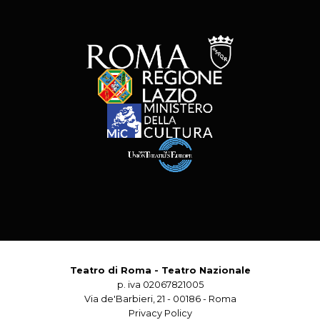
Teatro di Roma - Teatro Nazionale
p. iva 02067821005
Via de'Barbieri, 21 - 00186 - Roma
Privacy Policy