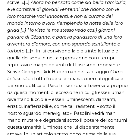
scrive: «[…]
Allora ho pensato come sia bella l’amicizia,
e le comitive di giovani ventenni che ridono con le
loro maschie voci innocenti, e non si curano del
mondo intorno a loro, riempiendo la notte delle loro
grida […] Ho visto (e me stesso vedo così) giovani
parlare di Cézanne, e pareva parlassero di una loro
avventura d’amore, con uno sguardo scintillante e
turbato
[…]». In lui convivono la gioia intellettuale e
quella dei sensi in netta opposizione con i tempi
repressivi e magniloquenti del Fascismo imperante.
Scrive Georges Didi-Huberman nel suo saggio
Come
le lucciole
: «Tutta l’opera letteraria, cinematografica e
persino politica di Pasolini sembra attraversata proprio
da questi momenti di eccezione in cui gli esseri umani
diventano lucciole – esseri luminescenti, danzanti,
erratici, inafferrabili e, come tali resistenti – sotto il
nostro sguardo meravigliato». Pasolini vedrà man
mano mutare e degradarsi sotto il potere dei consumi
questa umanità luminosa che lui disperatamente
amava. In un articolo scritto poco prima della sua