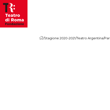
Vai al contenuto
/
Stagione 2020-2021
/
Teatro Argentina
/
Par