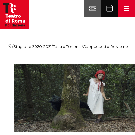
Vai al contenuto
/
Stagione 2020-2021
/
Teatro Torlonia
/
Cappuccetto Rosso nel b