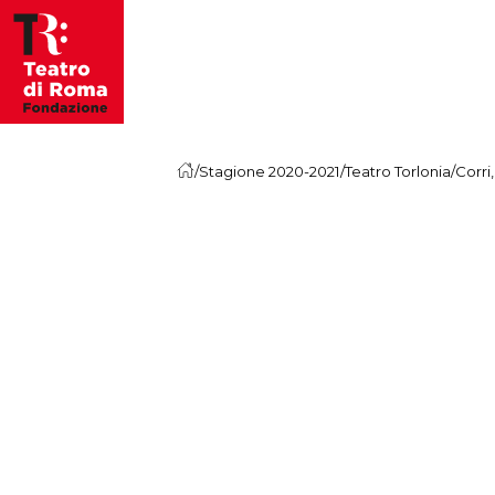
Vai al contenuto
/
Stagione 2020-2021
/
Teatro Torlonia
/
Corri