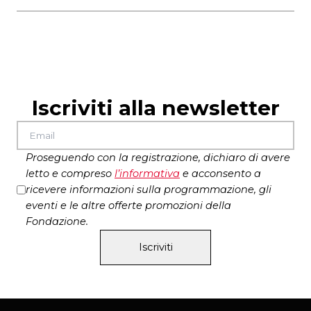
ore 19.00
durata
Luisa, uno sguardo oltralpe
50 minuti
durata
Il tempo stinge
50 minuti
biglietti
15 euro intero – 12 euro ridotto
Iscriviti alla newsletter
Proseguendo con la registrazione, dichiaro di avere
letto e compreso
l’
informativa
e acconsento a
ricevere informazioni sulla programmazione, gli
eventi e le altre offerte promozioni della
Fondazione.
Iscriviti