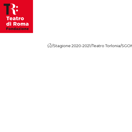
Vai al contenuto
/
Stagione 2020-2021
/
Teatro Torlonia
/
SGOM