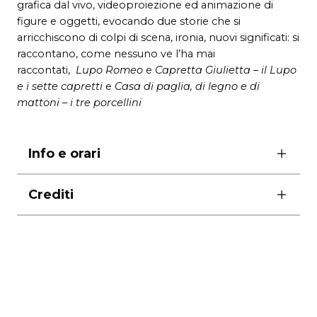
grafica dal vivo, videoproiezione ed animazione di
figure e oggetti, evocando due storie che si
arricchiscono di colpi di scena, ironia, nuovi significati: si
raccontano, come nessuno ve l’ha mai
raccontati,
Lupo Romeo
e
Capretta Giulietta
–
il Lupo
e i sette capretti
e
Casa di paglia, di legno e di
mattoni – i tre porcellini
Info e orari
ore 18.30
Crediti
dai 4 anni
biglietti
Giallo Mare Minimal Teatro
adulti 10 euro / bambini 5 euro
Trame su misura vol. 1
Promozione
(per chi compra o prenota al
di
Renzo Boldrini
botteghino o all’ufficio promozione)
3
spettacoli
con Renzo Boldrini e Daria Palotti
del festival paga tutto a cinque euro sia adulti che
operatore multimediale Roberto Bonfanti
bambini