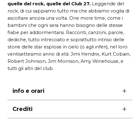
quelle del rock, quelle del Club 27.
Leggende del
rock, di cui sappiamo tutto ma che abbiamo voglia di
ascoltare ancora una volta. One more time, come i
bambini che ogni sera hanno bisogno delle stesse
fiabe per addormentarsi. Racconti, canzoni, parole,
dediche, tutto intrecciato e soprattutto intriso delle
storie delle star esplose in cielo (o agli inferi), nel loro
ventisettesimo anno di età: Jimi Hendrix, Kurt Cobain,
Robert Johnson, Jim Morrison, Amy Winehouse, e
tutti gli altri del club.
info e orari
ore 18.00
Crediti
biglietti
adulti e bambini 6 €
produzione Compagnia La luna nel letto – ass.
dai 12 anni
cult. tra il dire e il fare
GREEN PASS RAFFORZATO OBBLIGATORIO
in coproduzione con Nasca Teatri di terra