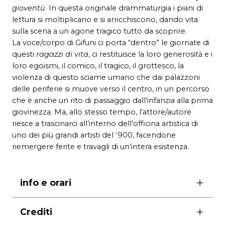
gioventù
. In questa originale drammaturgia i piani di
lettura si moltiplicano e si arricchiscono, dando vita
sulla scena a un agone tragico tutto da scoprire.
La voce/corpo di Gifuni ci porta “dentro” le giornate di
questi
ragazzi di vita
, ci restituisce la loro generosità e i
loro egoismi, il comico, il tragico, il grottesco, la
violenza di questo sciame umano che dai palazzoni
delle periferie si muove verso il centro, in un percorso
che è anche un rito di passaggio dall’infanzia alla prima
giovinezza. Ma, allo stesso tempo, l’attore/autore
riesce a trascinarci all’interno dell’officina artistica di
uno dei più grandi artisti del ‘900, facendone
riemergere ferite e travagli di un’intera esistenza.
info e orari
ore 20.00
Crediti
Biglietti gratuiti con assegnazione del posto.