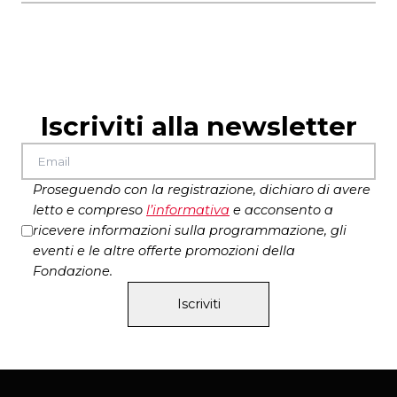
Al momento i biglietti risultano esauriti. La sera
foto di Musacchio, Ianniello & Pasqualini
stessa verrà attivata un’ora prima dell’inizio dello
spettacolo una lista d’attesa per i biglietti rimasti
eventualmente liberi.
Iscriviti alla newsletter
Proseguendo con la registrazione, dichiaro di avere
letto e compreso
l’
informativa
e acconsento a
ricevere informazioni sulla programmazione, gli
eventi e le altre offerte promozioni della
Fondazione.
Iscriviti