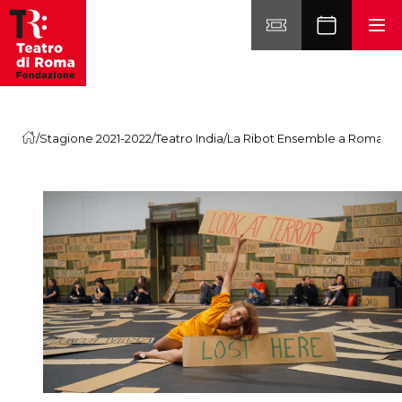
Vai al contenuto
/
Stagione 2021-2022
/
Teatro India
/
La Ribot Ensemble a Roma – U