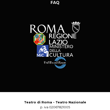
FAQ
Teatro di Roma - Teatro Nazionale
p. iva 02067821005