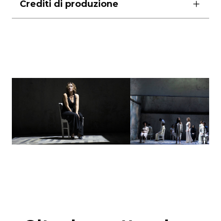
Crediti di produzione
14, 18 e 21 gennaio ore 17.00
13 – 17 e 20 gennaio ore 19.00
scene e luci Gianni Carluccio
lunedì riposo
costumi Daniela Cernigliaro
durata 1 ora e 30′ senza intervallo
musiche e direzione del coro Pasquale Scialò
suono Hubert Westkemper
coreografie Luna Cenere
trucco Vincenzo Cucchiara
parrucchiera Sara Carbone
aiuto regia Luca Bargagna
foto di Lia Pasqualino
produzione Teatro di Napoli – Teatro
Nazionale, Campania Teatro Festival –
Fondazione Campania dei Festival