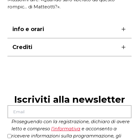
rompic… di Matteotti?».
info e orari
ore 21.00
Crediti
biglietti
10,00€ posto unico
costumi Giuseppe Avallone
durata 60′
artigiano dello spazio scenico Filippo Sarcinelli
foto Luca Del Pia
Iscriviti alla newsletter
Spettacolo prodotto con il sostegno della
Presidenza del Consiglio dei Ministri-Struttura
di missione anniversari nazionali ed eventi
sportivi nazionali e internazionali nell’ambito
Proseguendo con la registrazione, dichiaro di avere
dei progetti per iniziative connesse alla
letto e compreso
l’
informativa
e acconsento a
celebrazione della figura di Giacomo Matteotti,
ricevere informazioni sulla programmazione, gli