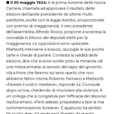
■
Il 30 maggio 1924:
è la prima riunione della nuova
Camera, chiamata ad approvare il risultato delle
elezioni dell’aprile precedente (le ultime multi-
partitiche, svolte con la legge Acerbo, proporzionale
con premio di maggioranza). Il neo presidente
dell’assemblea, Alfredo Rocco, propone a sorpresa la
convalida in blocco dei deputati eletti per la
maggioranza. Le opposizioni sono spiazzate.
Matteotti interviene a braccio, raccoglie le sue poche
carte e chiede di parlare. Contesta la validità delle
elezioni, dice che si sono svolte sotto la minaccia «di
una milizia armata» al servizio del capo del governo.
«Va a finire che faremo sul serio quello che non
abbiamo fatto» intima Roberto Farinacci a Matteotti.
«Fareste il vostro mestiere», risponde lui. Conclude
dopo un’ora, chiedendo di rinunciare alla violenza. A
un collega che si congratula per l’efficacia del discorso
replica amaro: «Però adesso preparatevi a fare la mia
commemorazione funebre». E qualcuno ha sentito
Mussolini dire: «Quando sarò liberato da questo