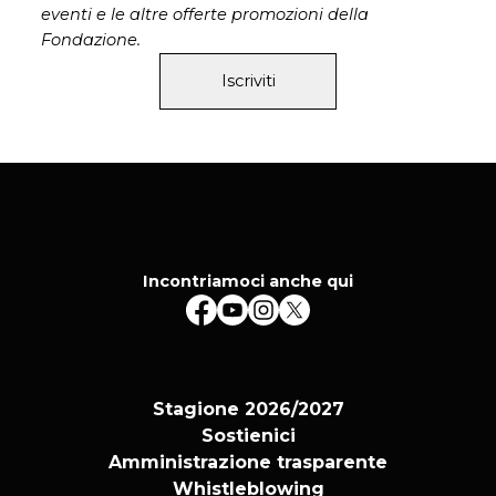
con il supporto di Regione Autonoma Friuli
eventi e le altre offerte promozioni della
Venezia Giulia, Fondazione Vincenzo Casillo,
Fondazione.
con il patrocinio di Fondazione di Studi Storici
Iscriviti
Filippo Turati Onlus, Fondazione Giacomo
Matteotti, Comune di Fratta Polesine, e con il
patrocinio di Roma Capitale
Incontriamoci anche qui
Stagione 2026/2027
Sostienici
Amministrazione trasparente
Whistleblowing