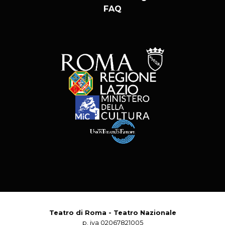
FAQ
Teatro di Roma - Teatro Nazionale
p. iva 02067821005