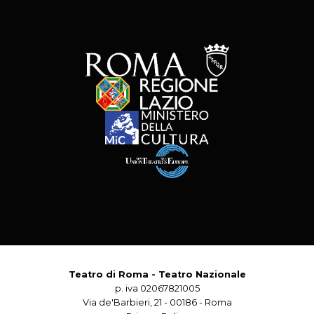
Teatro di Roma - Teatro Nazionale
p. iva 02067821005
Via de'Barbieri, 21 - 00186 - Roma