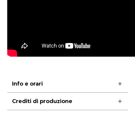
Info e orari
2 – 3 – 4 – 7 maggio ore 20.00
Crediti di produzione
domenica 5 e 12 maggio ore 18.00
8 – 9 – 10 – 11 maggio ore 21.30
assistente alla regia Imma Pone
lunedì riposo
costumi Giuseppe Avallone
durata 1 ora e 40′
luci Simone Picardi