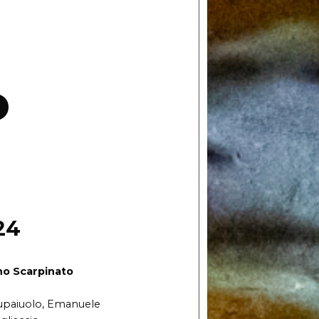
o
24
no Scarpinato
upaiuolo, Emanuele