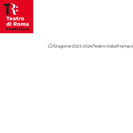
Vai al contenuto
/
Stagione 2023-2024
/
Teatro India
/
Il tempo