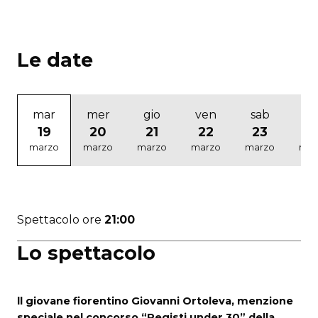
Le date
mar
mer
gio
ven
sab
d
19
20
21
22
23
2
marzo
marzo
marzo
marzo
marzo
mar
Spettacolo ore
21:00
Lo spettacolo
ll giovane fiorentino Giovanni Ortoleva, menzione
speciale nel concorso “Registi under 30” della