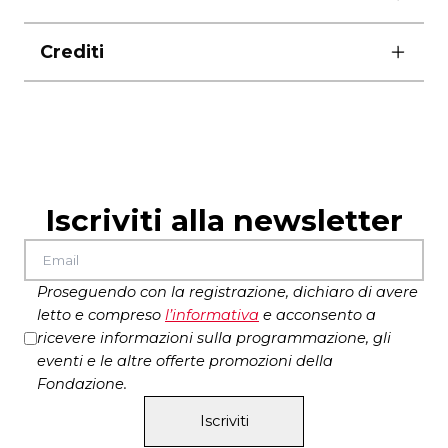
martedì, mercoledì e sabato ore 21.00
Crediti
giovedì, venerdì e domenica ore 19.00
durata 2 ore
scene Paolo Di Benedetto
costumi Margherita Baldoni
luci Fabio Bozzetta
progetto sonoro Franco Visioli
assistente alla regia Alice Sinigaglia
Iscriviti alla newsletter
foto di Luca del Pia
produzione LAC Lugano Arte e Cultura
in coproduzione con Fondazione Luzzati
Proseguendo con la registrazione, dichiaro di avere
Teatro della Tosse, Centro D’arte
letto e compreso
l’
informativa
e acconsento a
Contemporanea Teatro Carcano, Arca Azzurra
ricevere informazioni sulla programmazione, gli
partner di produzione Gruppo Ospedaliero
eventi e le altre offerte promozioni della
Moncucco
Fondazione.
Iscriviti