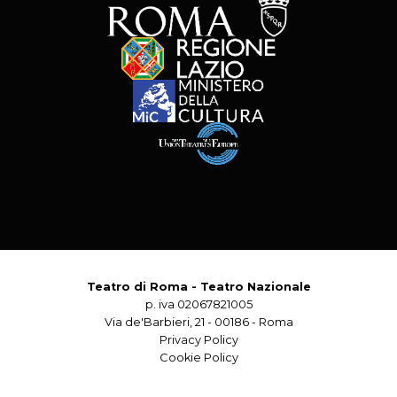
Teatro di Roma - Teatro Nazionale
p. iva 02067821005
Via de'Barbieri, 21 - 00186 - Roma
Privacy Policy
Cookie Policy