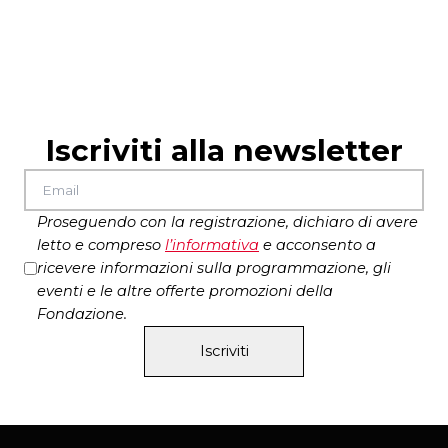
1 e 2 aprile 2025 – Auditorium del Parco, L’Aquila
dello Spettacolo
8 e 9 aprile 2025 – Ridotto del Mercadante, Napoli
Iscriviti alla newsletter
Proseguendo con la registrazione, dichiaro di avere
letto e compreso
l’
informativa
e acconsento a
ricevere informazioni sulla programmazione, gli
eventi e le altre offerte promozioni della
Fondazione.
Iscriviti