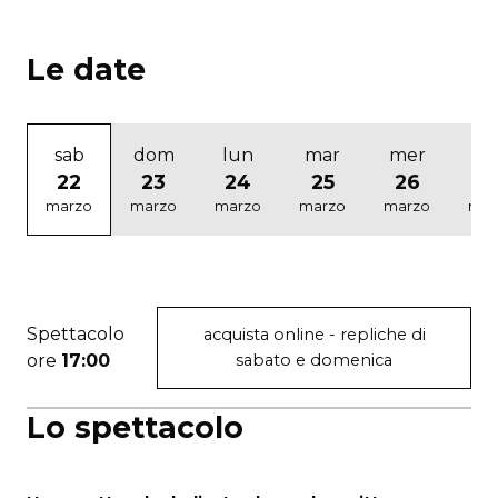
Le date
sab
dom
lun
mar
mer
gi
22
23
24
25
26
2
marzo
marzo
marzo
marzo
marzo
mar
Spettacolo
acquista online - repliche di
ore
17:00
sabato e domenica
Lo spettacolo