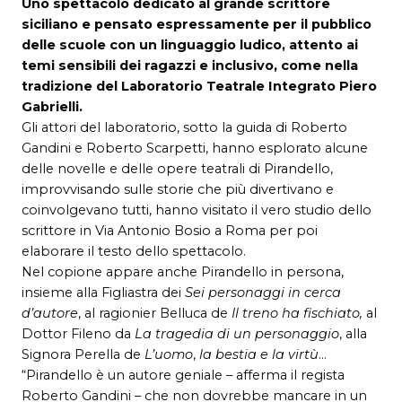
Uno spettacolo dedicato al grande scrittore
siciliano e pensato espressamente per il pubblico
delle scuole con un linguaggio ludico, attento ai
temi sensibili dei ragazzi e inclusivo, come nella
tradizione del Laboratorio Teatrale Integrato Piero
Gabrielli.
Gli attori del laboratorio, sotto la guida di Roberto
Gandini e Roberto Scarpetti, hanno esplorato alcune
delle novelle e delle opere teatrali di Pirandello,
improvvisando sulle storie che più divertivano e
coinvolgevano tutti, hanno visitato il vero studio dello
scrittore in Via Antonio Bosio a Roma per poi
elaborare il testo dello spettacolo.
Nel copione appare anche Pirandello in persona,
insieme alla Figliastra dei
Sei personaggi in cerca
d’autore
, al ragionier Belluca de
Il treno ha fischiato,
al
Dottor Fileno da
La tragedia di un personaggio
, alla
Signora Perella de
L’uomo
,
la bestia e la virtù
…
“Pirandello è un autore geniale – afferma il regista
Roberto Gandini – che non dovrebbe mancare in un