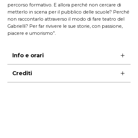
percorso formativo. E allora perché non cercare di
metterlo in scena per il pubblico delle scuole? Perché
non raccontarlo attraverso il modo di fare teatro del
Gabrielli? Per far rivivere le sue storie, con passione,
piacere e umorismo”.
Info e orari
TEATRO ELSA MORANTE, Piazzale Elsa
Crediti
Morante
ore 10.30
scene Paolo Ferrari
sabato e domenica ore 17.00
costumi Tiziano Juno
dai 13 anni
musiche Andrea Filippucci
Biglietti
foto Achille Lepera
posto unico 5,00€
produzione
Teatro di Roma – Teatro Nazionale,
Voucher sciroppo 3,00€
Laboratorio Teatrale Integrato Piero Gabrielli
In tournée
con il sostegno del
MiC – Direzione Generale