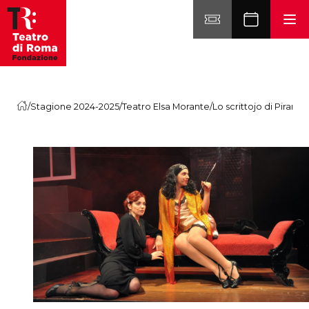
Vai al contenuto
/
Stagione 2024-2025
/
Teatro Elsa Morante
/
Lo scrittojo di Pirande