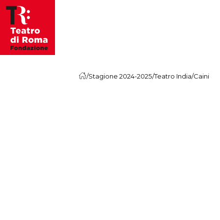
Vai al contenuto
/
Stagione 2024-2025
/
Teatro India
/
Caini