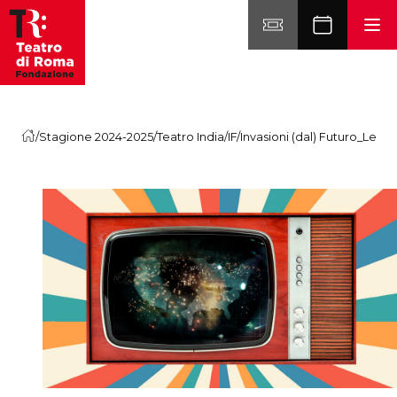
Vai al contenuto
/
Stagione 2024-2025
/
Teatro India
/
IF/Invasioni (dal) Futuro_Leg