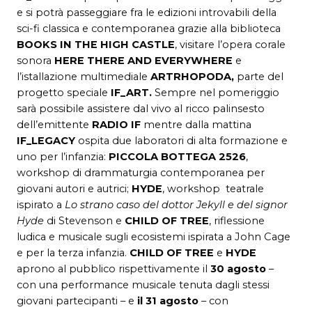
e si potrà passeggiare fra le edizioni introvabili della
sci-fi classica e contemporanea grazie alla biblioteca
BOOKS IN THE HIGH CASTLE
, visitare l’opera corale
sonora
HERE THERE AND EVERYWHERE
e
l’istallazione multimediale
ARTRHOPODA,
parte del
progetto speciale
IF_ART.
Sempre nel pomeriggio
sarà possibile assistere dal vivo al ricco palinsesto
dell’emittente
RADIO IF
mentre dalla mattina
IF_LEGACY
ospita due laboratori di alta formazione e
uno per l’infanzia:
PICCOLA BOTTEGA 2526
,
workshop di drammaturgia contemporanea per
giovani autori e autrici;
HYDE
, workshop teatrale
ispirato a
Lo strano caso del dottor Jekyll e del signor
Hyde
di Stevenson e
CHILD OF TREE
, riflessione
ludica e musicale sugli ecosistemi ispirata a John Cage
e per la terza infanzia.
CHILD OF TREE
e
HYDE
aprono al pubblico rispettivamente il
30 agosto
–
con una performance musicale tenuta dagli stessi
giovani partecipanti – e
il 31 agosto
– con