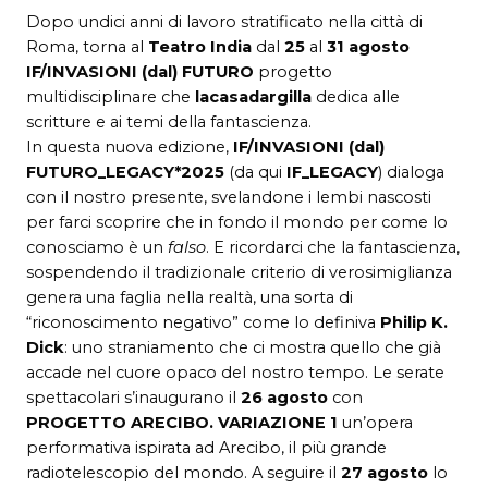
Dopo undici anni di lavoro stratificato nella città di
Roma, torna al
Teatro India
dal
25
al
31 agosto
IF/INVASIONI (dal) FUTURO
progetto
multidisciplinare che
lacasadargilla
dedica alle
scritture e ai temi della fantascienza.
In questa nuova edizione,
IF/INVASIONI (dal)
FUTURO_LEGACY*2025
(da qui
IF_LEGACY
) dialoga
con il nostro presente, svelandone i lembi nascosti
per farci scoprire che in fondo il mondo per come lo
conosciamo è un
falso
. E ricordarci che la fantascienza,
sospendendo il tradizionale criterio di verosimiglianza
genera una faglia nella realtà, una sorta di
“riconoscimento negativo” come lo definiva
Philip K.
Dick
: uno straniamento che ci mostra quello che già
accade nel cuore opaco del nostro tempo. Le serate
spettacolari s’inaugurano il
26 agosto
con
PROGETTO ARECIBO. VARIAZIONE 1
un’opera
performativa ispirata ad Arecibo, il più grande
radiotelescopio del mondo. A seguire il
27 agosto
lo