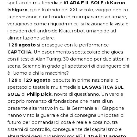
spettacolo multimediale
KLARA E IL SOLE
di
Kazuo
Ishiguro
, gioiello ibrido del XXI secolo, viaggio dentro
la percezione e nel modo in cui impariamo ad amare,
vertiginoso come i riquadri in cui si frazionano la vista e
i desideri dell’androide Klara, robot umanoide ad
alimentazione solare.
Il
28 agosto
si prosegue con la performance
CAPTCHA.
Un esperimento spettacolare che gioca
con il test di Alan Turing. 30 domande per due attori in
scena. Saranno in grado gli spettatori di distinguere chi
è l’uomo e chi la macchina?
Il
28
e il
29 agosto
, debutta in prima nazionale lo
spettacolo teatrale multimediale
LA SVASTICA SUL
SOLE
di
Philip Dick
, novità di quest’anno. Un vero e
proprio romanzo di fondazione che narra di un
presente alternativo in cui la Germania e il Giappone
hanno vinto la guerra e che ci consegna un’ipotesi di
futuro per domandarci: cosa è reale e cosa no, tra
sistemi di controllo, conseguenze del capitalismo e
alterazioni degli organismi sociali? Il
30
e
il 31 agosto