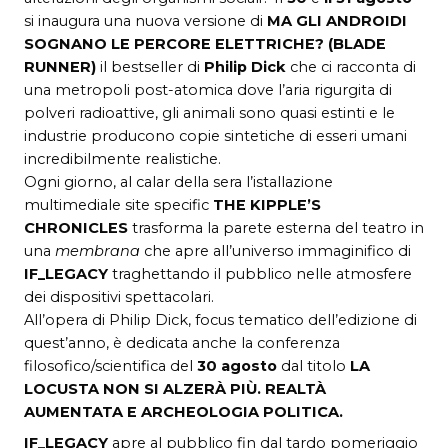
si inaugura una nuova versione di
MA GLI ANDROIDI
SOGNANO LE PERCORE ELETTRICHE? (BLADE
RUNNER)
il bestseller di
Philip Dick
che ci racconta di
una metropoli post-atomica dove l’aria rigurgita di
polveri radioattive, gli animali sono quasi estinti e le
industrie producono copie sintetiche di esseri umani
incredibilmente realistiche.
Ogni giorno, al calar della sera l’istallazione
multimediale site specific
T
HE KIPPLE’S
CHRONICLES
trasforma la parete esterna del teatro in
una
membrana
che apre all’universo immaginifico di
IF_LEGACY
traghettando il pubblico nelle atmosfere
dei dispositivi spettacolari.
All’opera di Philip Dick, focus tematico dell’edizione di
quest’anno, è dedicata anche la conferenza
filosofico/scientifica del
30 agosto
dal titolo
LA
LOCUSTA NON SI ALZERÀ PIÙ. REALTÀ
AUMENTATA E ARCHEOLOGIA POLITICA.
IF_LEGACY
apre al pubblico fin dal tardo pomeriggio