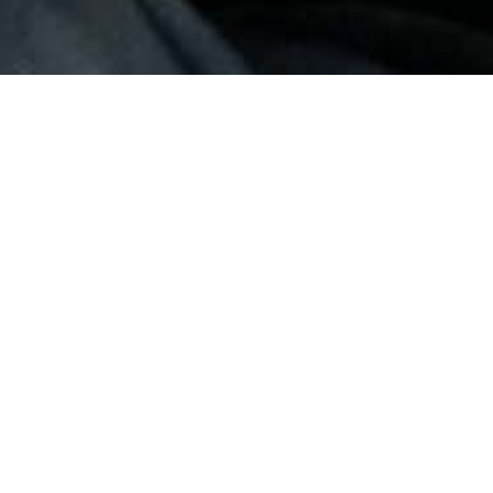
gio
ven
sab
dom
22
23
24
25
o
gennaio
gennaio
gennaio
gennaio