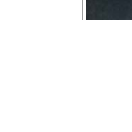
Le date
ppresentativi di Samuel
mar
mer
esco, torna in scena in
20
21
 dal regista Gabriele Russo.
gennaio
gennai
cellenza del teatro. Da Sofocle
rattura tra il bisogno d’amore e