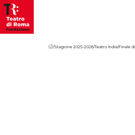
Vai al contenuto
/
Stagione 2025-2026
/
Teatro India
/
Finale di