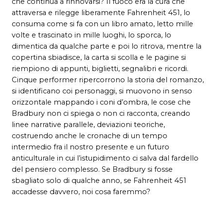
che continua a rinnovarsi? Il fuoco era la cura che
attraversa e rilegge liberamente Fahrenheit 451, lo
consuma come si fa con un libro amato, letto mille
volte e trascinato in mille luoghi, lo sporca, lo
dimentica da qualche parte e poi lo ritrova, mentre la
copertina sbiadisce, la carta si scolla e le pagine si
riempiono di appunti, biglietti, segnalibri e ricordi.
Cinque performer ripercorrono la storia del romanzo,
si identificano coi personaggi, si muovono in senso
orizzontale mappando i coni d’ombra, le cose che
Bradbury non ci spiega o non ci racconta, creando
linee narrative parallele, deviazioni teoriche,
costruendo anche le cronache di un tempo
intermedio fra il nostro presente e un futuro
anticulturale in cui l’istupidimento ci salva dal fardello
del pensiero complesso. Se Bradbury si fosse
sbagliato solo di qualche anno, se Fahrenheit 451
accadesse davvero, noi cosa faremmo?