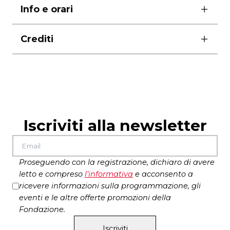
Info e orari
durata 90′
Crediti
scrittura Daniele Villa
luci Marco Santambrogio
abiti di scena Ettore Lombardi
suoni Simone Arganini
coreografie Giulio Santolini
Iscriviti alla newsletter
oggetti di scena Eva Sgrò
foto Masiar Pasquali
produzione
Teatro Metastasio di Prato,
Proseguendo con la registrazione, dichiaro di avere
Sotterraneo, Piccolo Teatro di Milano – Teatro
letto e compreso
l’
informativa
e acconsento a
d’Europa, Emilia Romagna Teatro ERT / Teatro
ricevere informazioni sulla programmazione, gli
Nazionale
eventi e le altre offerte promozioni della
con il sostegno di
Centrale Fies / Passo Nord
Fondazione.
residenze artistiche
Centro di Residenza della
Iscriviti