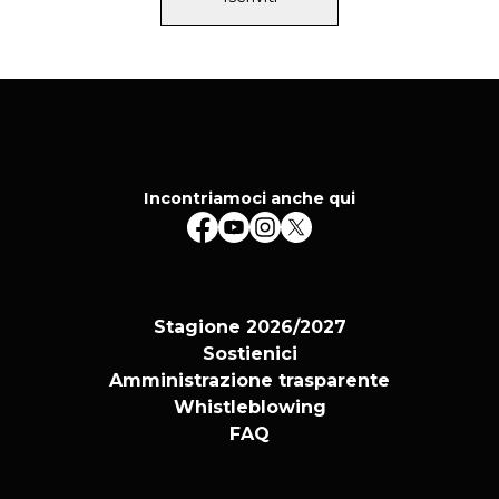
Toscana (Fondazione Armunia Castiglioncello –
CapoTrave/Kilowatt Sansepolcro), La Corte
Ospitale, Centrale Fies / Passo Nord
Incontriamoci anche qui
Stagione 2026/2027
Sostienici
Amministrazione trasparente
Whistleblowing
FAQ