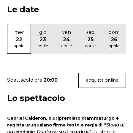
Le date
mer
gio
ven
sab
dom
22
23
24
25
26
aprile
aprile
aprile
aprile
aprile
Spettacolo ore
20:00
acquista online
Lo spettacolo
Gabriel Calderón, pluripremiato drammaturgo e
regista uruguaiano firma testo e regia di “
Storia di
un cinghiale. Qualcosa su Riccardo III”
.
La storia è