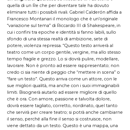
quella di un Re che per diventare tale ha dovuto
eliminare tutti i possibili rivali. Gabriel Calderón affida a
Francesco Montanari il monologo che è un’originale
“variazione sul tema” di Riccardo III di Shakespeare, in
cui i confini tra epoche e identità si fanno labili, sullo
sfondo di una stessa realtà di ambizione, sete di
potere, violenza repressa. “Questo testo arriverà al
teatro come un corpo gentile, vergine, ma allo stesso
tempo fragile e grezzo. Lo si dovrà pulire, modellare,
lavorare. Non è pronto ad essere rappresentato; non
credo ci sia niente di peggio che “mettere in scena” o
“fare un testo”. Questo arriva come un attore, con le
sue migliori qualità, ma anche con i suoi immaginabili
limiti. Bisognerà aiutarlo ad essere migliore di quello
che è ora. Con amore, passione e talvolta dolore,
dovrà essere tagliato, corretto, riordinato, quel tanto
che servirà per creare teatro; si potrà anche cambiarne
il senso, perché alla fine il senso si costruisce, non
viene dettato da un testo. Questo è una mappa, una