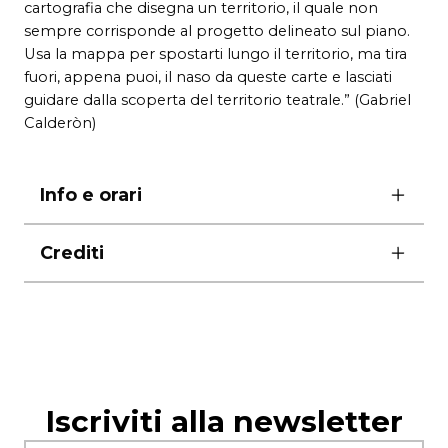
cartografia che disegna un territorio, il quale non
sempre corrisponde al progetto delineato sul piano.
Usa la mappa per spostarti lungo il territorio, ma tira
fuori, appena puoi, il naso da queste carte e lasciati
guidare dalla scoperta del territorio teatrale.” (Gabriel
Calderòn)
Info e orari
durata 1 ora e 25 minuti senza intervallo
Crediti
scene Paolo Di Benedetto
costumi Gianluca Sbicca
luci Manuel Frenda
foto Masiar Pasquali
produzione
Piccolo Teatro di Milano – Teatro
Iscriviti alla newsletter
d’Europa, Carnezzeria