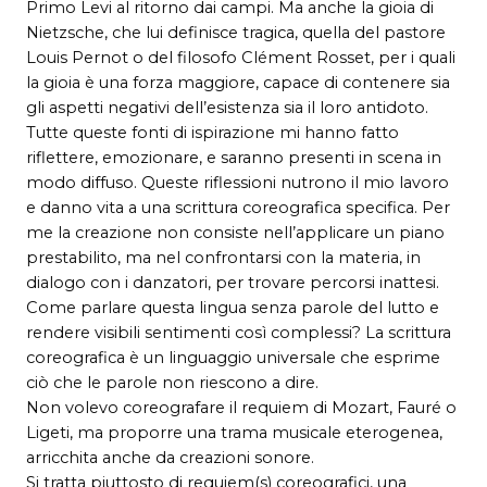
Primo Levi al ritorno dai campi. Ma anche la gioia di
Nietzsche, che lui definisce tragica, quella del pastore
Louis Pernot o del filosofo Clément Rosset, per i quali
la gioia è una forza maggiore, capace di contenere sia
gli aspetti negativi dell’esistenza sia il loro antidoto.
Tutte queste fonti di ispirazione mi hanno fatto
riflettere, emozionare, e saranno presenti in scena in
modo diffuso. Queste riflessioni nutrono il mio lavoro
e danno vita a una scrittura coreografica specifica. Per
me la creazione non consiste nell’applicare un piano
prestabilito, ma nel confrontarsi con la materia, in
dialogo con i danzatori, per trovare percorsi inattesi.
Come parlare questa lingua senza parole del lutto e
rendere visibili sentimenti così complessi? La scrittura
coreografica è un linguaggio universale che esprime
ciò che le parole non riescono a dire.
Non volevo coreografare il requiem di Mozart, Fauré o
Ligeti, ma proporre una trama musicale eterogenea,
arricchita anche da creazioni sonore.
Si tratta piuttosto di requiem(s) coreografici, una