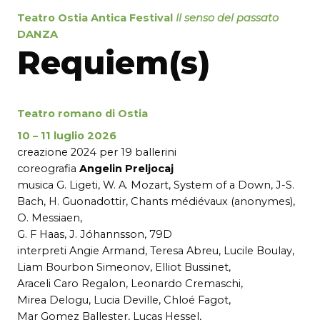
Teatro Ostia Antica
Festival
Il senso del passato
DANZA
Requiem(s)
Teatro romano di Ostia
10 – 11 luglio 2026
creazione 2024 per 19 ballerini
coreografia
Angelin Preljocaj
musica G. Ligeti, W. A. Mozart, System of a Down, J-S.
Bach, H. Guonadottir, Chants médiévaux (anonymes),
O. Messiaen,
G. F Haas, J. Jóhannsson, 79D
interpreti Angie Armand, Teresa Abreu, Lucile Boulay,
Liam Bourbon Simeonov, Elliot Bussinet,
Araceli Caro Regalon, Leonardo Cremaschi,
Mirea Delogu, Lucia Deville, Chloé Fagot,
Mar Gomez Ballester, Lucas Hessel,