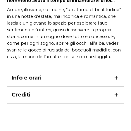
nemmeno avuto il tempo di innamorarvi di lei…”
Amore, illusione, solitudine, “un attimo di beatitudine”
in una notte d’estate, malinconica e romantica, che
lascia a un giovane lo spazio per esplorare i suoi
sentimenti più intimi, quasi di riscrivere la propria
storia, come in un sogno dove tutto è concesso. E,
come per ogni sogno, aprire gli occhi, all’alba, veder
svanire le gocce di rugiada dai bocciuoli madidi e, con
essa, la mano dell’amata stretta e ormai sfuggita.
Info e orari
durata 1 ora e 30′
Crediti
assistente alla regia Andrea Codognato
scene e costumi Francesca Tunno
disegno luci Massimo Munalli
video Alessandro Papa