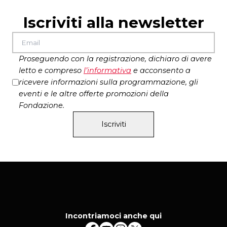
si ringraziano Ran Bagno per le suggestioni
Iscriviti alla newsletter
sonore, Lea Giammattei per le suggestioni
armoniche e Gennaro Ascione per le suggestioni
linguistiche
Proseguendo con la registrazione, dichiaro di avere
foto di Manuela Giusto
letto e compreso
l’
informativa
e acconsento a
produzione
Teatro di Roma – Teatro Nazionale
ricevere informazioni sulla programmazione, gli
eventi e le altre offerte promozioni della
Fondazione.
Iscriviti
Incontriamoci anche qui