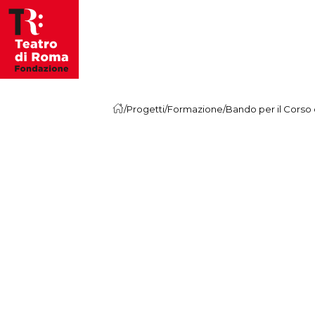
Vai al contenuto
/
Progetti
/
Formazione
/
Bando per il Corso d