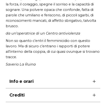
la forza, il coraggio, spegne il sorriso e la capacità di
sognare. Una polvere opaca che confonde, fatta di
parole che umiliano e feriscono, di piccoli sgarbi, di
riconoscimenti mancati, di affetto sbrigativo, talvolta
brusco.
da un’operatrice di un Centro antiviolenza
Non so quanto c’entri il femminicidio con questo
lavoro. Ma di sicuro c’entrano i rapporti di potere
all’interno della coppia, di cui quasi ovunque si trovano
tracce.
Saverio La Ruina
Info e orari
ore 21.00
Crediti
domenica ore 18.00
durata
75′ senza intervallo