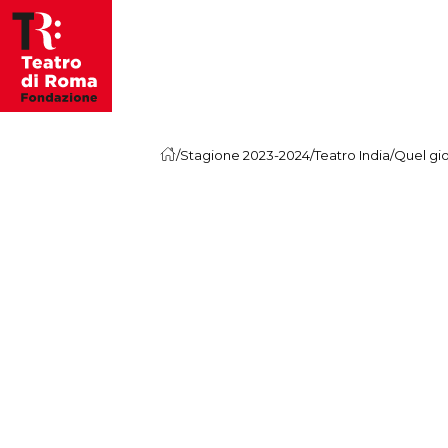
Vai al contenuto
/
Stagione 2023-2024
/
Teatro India
/
Quel gi