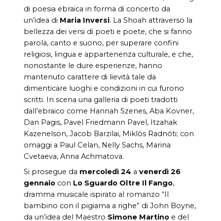
di poesia ebraica in forma di concerto da
un’idea di
Maria Inversi
. La Shoah attraverso la
bellezza dei versi di poeti e poete, che si fanno
parola, canto e suono, per superare confini
religiosi, lingua e appartenenza culturale, e che,
nonostante le dure esperienze, hanno
mantenuto carattere di lievità tale da
dimenticare luoghi e condizioni in cui furono
scritti. In scena una galleria di poeti tradotti
dall’ebraico come Hannah Szenes, Aba Kovner,
Dan Pagis, Pavel Friedmann Pavel, Itzahak
Kazenelson, Jacob Barzilai, Miklòs Radnóti; con
omaggi a
Paul Celan, Nelly Sachs, Marina
Cvetaeva, Anna Achmatova.
Si prosegue da
mercoledì 24
a
venerdì 26
gennaio
con
Lo Sguardo Oltre Il Fango
,
dramma musicale ispirato al romanzo “Il
bambino con il pigiama a righe” di John Boyne,
da un’idea del Maestro
Simone
Martino
e del