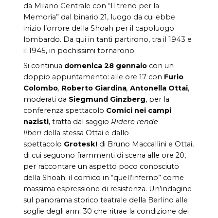
da Milano Centrale con “Il treno per la
Memoria” dal binario 21, luogo da cui ebbe
inizio l’orrore della Shoah per il capoluogo
lombardo. Da qui in tanti partirono, tra il 1943 e
il 1945, in pochissimi tornarono.
Si continua
domenica
28 gennaio
con un
doppio appuntamento: alle ore 17 con
Furio
Colombo
,
Roberto Giardina
,
Antonella Ottai
,
moderati da
Siegmund Ginzberg
, per la
conferenza spettacolo
Comici nei campi
nazisti
, tratta dal saggio
Ridere rende
liberi
della stessa Ottai e dallo
spettacolo
Grotesk!
di Bruno Maccallini e Ottai,
di cui seguono frammenti di scena alle ore 20,
per raccontare un aspetto poco conosciuto
della Shoah: il comico in “quell’inferno” come
massima espressione di resistenza. Un’indagine
sul panorama storico teatrale della Berlino alle
soglie degli anni 30 che ritrae la condizione dei