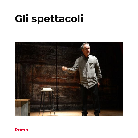
Gli spettacoli
Primo
S