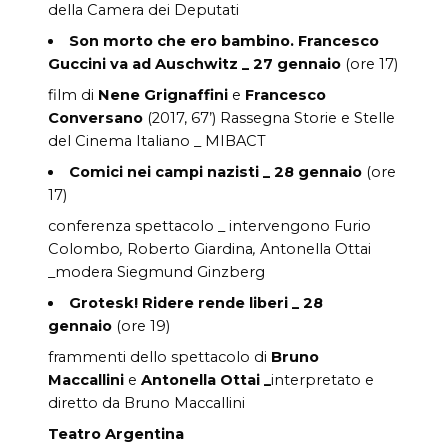
della Camera dei Deputati
Son
morto che ero bambino. Francesco
Guccini va ad Auschwitz _ 27
gennaio
(ore 17)
film di
Nene Grignaffini
e
Francesco
Conversano
(2017, 67’) Rassegna Storie e Stelle
del Cinema Italiano _ MIBACT
Comici nei campi nazisti _
28 gennaio
(ore
17)
conferenza spettacolo _ intervengono
Furio
Colombo
,
Roberto Giardina
,
Antonella Ottai
_modera
Siegmund Ginzberg
Grotesk! Ridere rende liberi _
28
gennaio
(ore 19)
frammenti dello spettacolo di
Bruno
Maccallini
e
Antonella Ottai _
interpretato e
diretto da Bruno Maccallini
Teatro Argentina