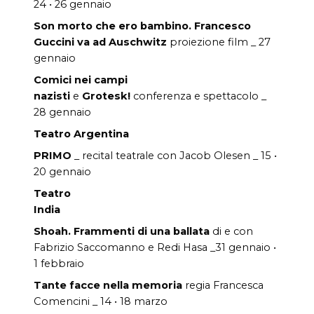
24 • 26 gennaio
Son morto che ero bambino. Francesco
Guccini va ad Auschwitz
proiezione film _ 27
gennaio
Comici nei campi
nazisti
e
Grotesk!
conferenza e spettacolo _
28 gennaio
Teatro Argentina
PRIMO
_ recital teatrale con Jacob Olesen _ 15 •
20 gennaio
Teatro
India
Shoah. Frammenti di una ballata
di e con
Fabrizio Saccomanno e Redi Hasa _31 gennaio •
1 febbraio
Tante facce nella memoria
regia Francesca
Comencini _ 14 • 18 marzo