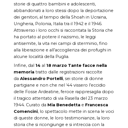
storie di quattro bambini e adolescenti,
abbandonati a loro stessi dopo la deportazione
dei genitori, al tempo della Shoah in Ucraina,
Ungheria, Polonia, Italia tra il 1942 e il 1946.
Attraverso i loro occhi si raccontata la Storia che
ha portato al potere il nazismo, le leggi
antisemite, la vita nei campi di sterminio, fino
alla liberazione e all’accoglienza dei profughi in
alcune località della Puglia.
Infine, dal
14
al
18 marzo
Tante facce nella
memoria
tratto dalle registrazioni raccolte
da
Alessandro Portelli
, sei storie di donne
partigiane e non che nel ‘44 vissero l’eccidio
delle Fosse Ardeatine, feroce rappresaglia dopo
il tragico attentato di via Rasella del 23 marzo
1944. Curato da
Mia Benedetta
e
Francesca
Comencini
, lo spettacolo mette in scena le voci
di queste donne, le loro testimonianze, la loro
storia che si ricongiunge e si intreccia con la