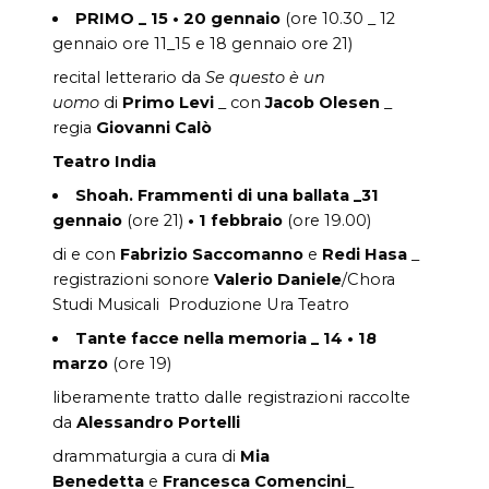
PRIMO _ 15 • 20 gennaio
(ore 10.30 _ 12
gennaio ore 11_15 e 18 gennaio ore 21)
recital letterario da
Se questo è un
uomo
di
Primo Levi
_ con
Jacob Olesen
_
regia
Giovanni Calò
Teatro India
Shoah. Frammenti di una ballata _
31
gennaio
(ore 21)
•
1 febbraio
(ore 19.00)
di e con
Fabrizio Saccomanno
e
Redi Hasa
_
registrazioni sonore
Valerio Daniele
/Chora
Studi Musicali Produzione Ura Teatro
Tante facce nella memoria
_
14 • 18
marzo
(ore 19)
liberamente tratto dalle registrazioni raccolte
da
Alessandro Portelli
drammaturgia a cura di
Mia
Benedetta
e
Francesca Comencini
_