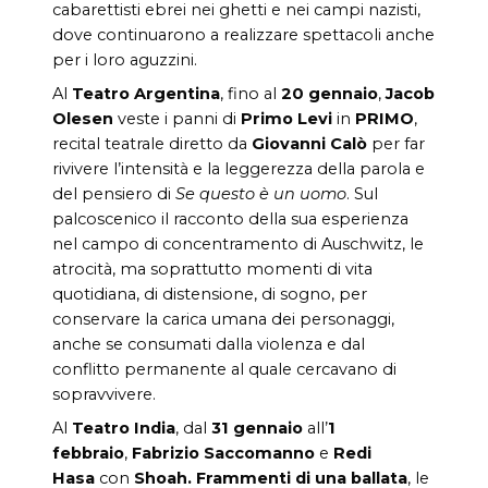
cabarettisti ebrei nei ghetti e nei campi nazisti,
dove continuarono a realizzare spettacoli anche
per i loro aguzzini.
Al
Teatro Argentina
,
fino al
20 gennaio
,
Jacob
Olesen
veste i panni di
Primo Levi
in
PRIMO
,
recital teatrale diretto da
Giovanni Calò
per far
rivivere l’intensità e la leggerezza della parola e
del pensiero di
Se questo è un uomo
. Sul
palcoscenico il racconto della sua esperienza
nel campo di concentramento di Auschwitz, le
atrocità, ma soprattutto momenti di vita
quotidiana, di distensione, di sogno, per
conservare la carica umana dei personaggi,
anche se consumati dalla violenza e dal
conflitto permanente al quale cercavano di
sopravvivere.
Al
Teatro India
, dal
31 gennaio
all’
1
febbraio
,
Fabrizio Saccomanno
e
Redi
Hasa
con
Shoah. Frammenti di una ballata
,
le