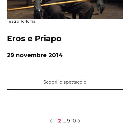
Teatro Torlonia
Eros e Priapo
29 novembre 2014
Scopri lo spettacolo
←
1
2
...
9
10
→