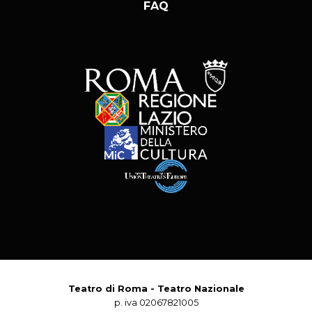
FAQ
Teatro di Roma - Teatro Nazionale
p. iva 02067821005