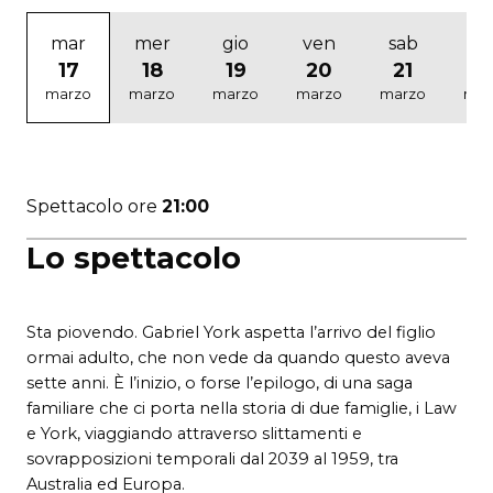
mar
mer
gio
ven
sab
d
17
18
19
20
21
2
marzo
marzo
marzo
marzo
marzo
mar
Spettacolo ore
21:00
Lo spettacolo
Sta piovendo. Gabriel York aspetta l’arrivo del figlio
ormai adulto, che non vede da quando questo aveva
sette anni. È l’inizio, o forse l’epilogo, di una saga
familiare che ci porta nella storia di due famiglie, i Law
e York, viaggiando attraverso slittamenti e
sovrapposizioni temporali dal 2039 al 1959, tra
Australia ed Europa.