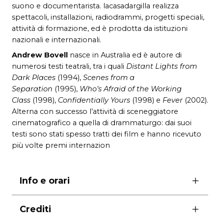
suono e documentarista. lacasadargilla realizza
spettacoli, installazioni, radiodrammi, progetti speciali,
attività di formazione, ed è prodotta da istituzioni
nazionali e internazionali.
Andrew Bovell
nasce in Australia ed è autore di
numerosi testi teatrali, tra i quali
Distant Lights from
Dark Places
(1994),
Scenes from a
Separation
(1995),
Who’s Afraid of the Working
Class
(1998),
Confidentially Yours
(1998) e
Fever
(2002).
Alterna con successo l’attività di sceneggiatore
cinematografico a quella di drammaturgo: dai suoi
testi sono stati spesso tratti dei film e hanno ricevuto
più volte premi internazion
Info e orari
martedì, giovedì e venerdì ore 21.00
Crediti
mercoledì e sabato ore 19.00